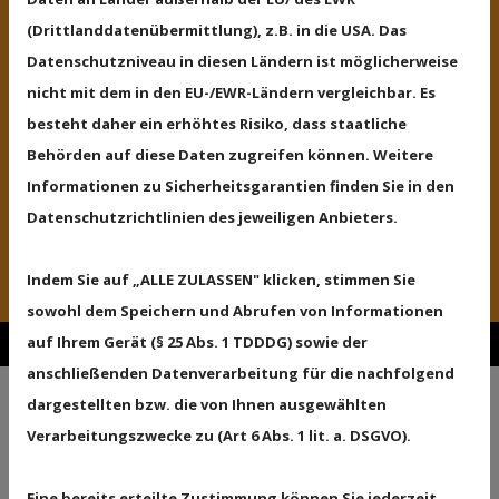
(Drittlanddatenübermittlung), z.B. in die USA. Das
Baumarkteinkauf direkt nach Hause ***
Datenschutzniveau in diesen Ländern ist möglicherweise
Direkt-und Sonderfahrten *** Expressfahrten.
nicht mit dem in den EU-/EWR-Ländern vergleichbar. Es
Für Lang-bzw. Fernstrecken unterbreite ich
besteht daher ein erhöhtes Risiko, dass staatliche
ihnen ein individuelles Angebot.
Behörden auf diese Daten zugreifen können. Weitere
Informationen zu Sicherheitsgarantien finden Sie in den
* Sa-So ab 55 Euro
Datenschutzrichtlinien des jeweiligen Anbieters.
* 10 km inkl., danach 0,30 Euro der km
Indem Sie auf „ALLE ZULASSEN" klicken, stimmen Sie
sowohl dem Speichern und Abrufen von Informationen
auf Ihrem Gerät (§ 25 Abs. 1 TDDDG) sowie der
anschließenden Datenverarbeitung für die nachfolgend
Transportanfragen
dargestellten bzw. die von Ihnen ausgewählten
Verarbeitungszwecke zu (Art 6 Abs. 1 lit. a. DSGVO).
Senden Sie mir gerne eine Anfrage über das
Formular oder einfach per WhatsApp
Eine bereits erteilte Zustimmung können Sie jederzeit