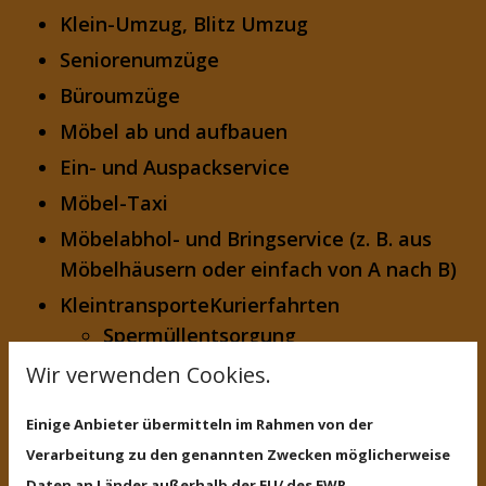
Klein-Umzug, Blitz Umzug
Seniorenumzüge
Büroumzüge
Möbel ab und aufbauen
Ein- und Auspackservice
Möbel-Taxi
Möbelabhol- und Bringservice (z. B. aus
Möbelhäusern oder einfach von A nach B)
KleintransporteKurierfahrten
Spermüllentsorgung
Haushaltsauflösung
Wir verwenden Cookies.
Entrümpelung
Einige Anbieter übermitteln im Rahmen von der
Keller- und Garagenberäumung
Verarbeitung zu den genannten Zwecken möglicherweise
Daten an Länder außerhalb der EU/ des EWR