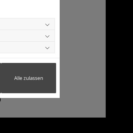
 49
burg
 5 55 85 71
8 03 77 25
78 550 63 27
.center@gmail.com
Alle zulassen
aiffeisenstraße
)