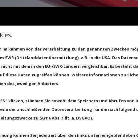
Kontakt & Anfahrt
ies.
 Kontaktieren Sie uns über da
ln im Rahmen von der Verarbeitung zu den genannten Zwecken mö
es EWR (Drittlanddatenübermittlung), z.B. in die USA. Das Datens
 nicht mit dem in den EU-/EWR-Ländern vergleichbar. Es besteht da
uf diese Daten zugreifen können. Weitere Informationen zu Siche
ien des jeweiligen Anbieters.
Kontakt
SEN" klicken, stimmen Sie sowohl dem Speichern und Abrufen von 
Verantwortli
sowie der anschließenden Datenverarbeitung für die nachfolgend d
An- und Verk
itungszwecke zu (Art 6 Abs. 1 lit. a. DSGVO).
immung können Sie jederzeit über den links unten eingeblendeten 
Anschrift