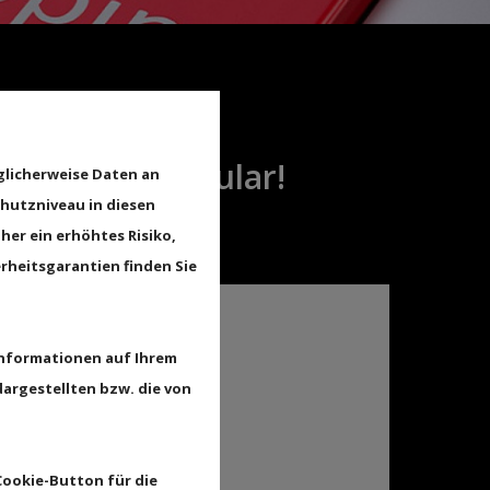
s Kontaktformular!
glicherweise Daten an
chutzniveau in diesen
her ein erhöhtes Risiko,
rheitsgarantien finden Sie
 & Anfahrt
Informationen auf Ihrem
ch
argestellten bzw. die von
auf Center
Cookie-Button für die