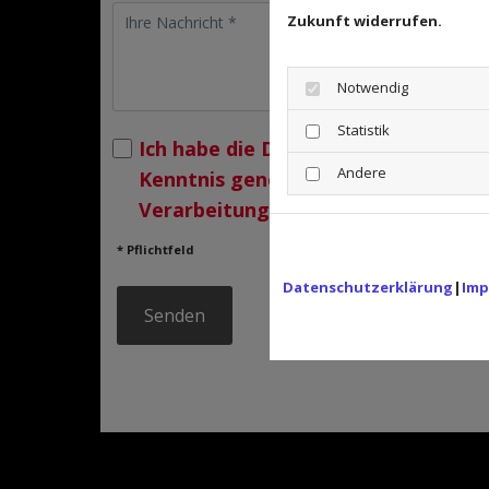
Zukunft widerrufen.
Notwendig
Statistik
Ich habe die Datenschutzerklärung 
Andere
Kenntnis genommen und stimme d
Verarbeitung meiner Daten zu. *
* Pflichtfeld
Datenschutzerklärung
|
Imp