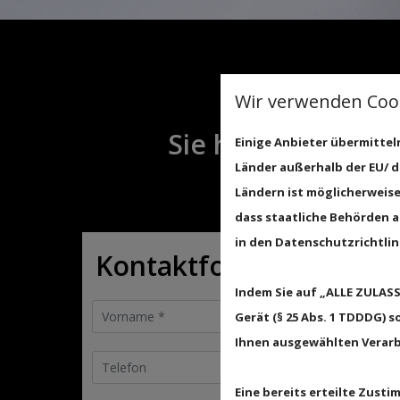
Wir verwenden Cook
Sie haben Fragen?
Einige Anbieter übermitte
Länder außerhalb der EU/ d
Ländern ist möglicherweise
dass staatliche Behörden a
in den Datenschutzrichtlin
Kontaktformular
Indem Sie auf „ALLE ZULAS
Gerät (§ 25 Abs. 1 TDDDG) 
Ihnen ausgewählten Verarbe
Eine bereits erteilte Zust